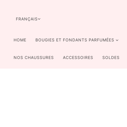
ALLER AU CONTENU PRINCIPAL
SÉLECTEUR DE LANGUE
FRANÇAIS
HOME
BOUGIES ET FONDANTS PARFUMÉES
NOS CHAUSSURES
ACCESSOIRES
SOLDES