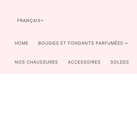
ALLER AU CONTENU PRINCIPAL
SÉLECTEUR DE LANGUE
FRANÇAIS
HOME
BOUGIES ET FONDANTS PARFUMÉES
NOS CHAUSSURES
ACCESSOIRES
SOLDES