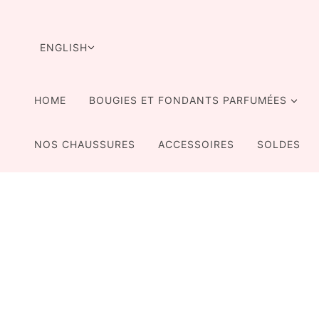
SKIP TO MAIN CONTENT
LANGUAGE SELECTOR
ENGLISH
HOME
BOUGIES ET FONDANTS PARFUMÉES
NOS CHAUSSURES
ACCESSOIRES
SOLDES