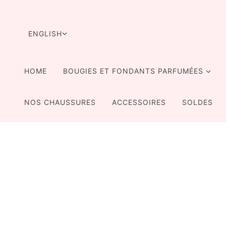
SKIP TO MAIN CONTENT
LANGUAGE SELECTOR
ENGLISH
HOME
BOUGIES ET FONDANTS PARFUMÉES
NOS CHAUSSURES
ACCESSOIRES
SOLDES