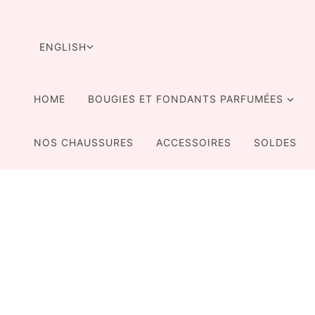
SKIP TO MAIN CONTENT
LANGUAGE SELECTOR
ENGLISH
HOME
BOUGIES ET FONDANTS PARFUMÉES
NOS CHAUSSURES
ACCESSOIRES
SOLDES