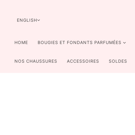
SKIP TO MAIN CONTENT
LANGUAGE SELECTOR
ENGLISH
HOME
BOUGIES ET FONDANTS PARFUMÉES
NOS CHAUSSURES
ACCESSOIRES
SOLDES