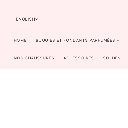
SKIP TO MAIN CONTENT
LANGUAGE SELECTOR
ENGLISH
HOME
BOUGIES ET FONDANTS PARFUMÉES
NOS CHAUSSURES
ACCESSOIRES
SOLDES