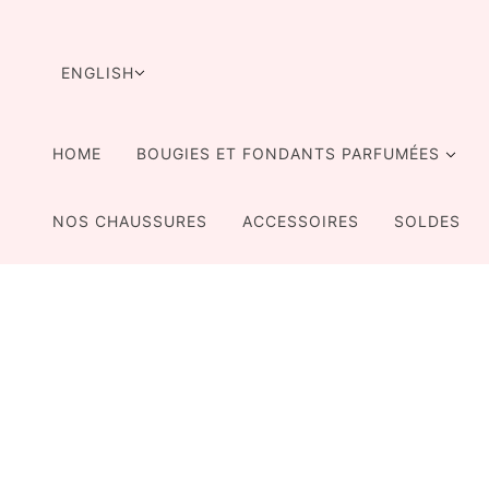
SKIP TO MAIN CONTENT
LANGUAGE SELECTOR
ENGLISH
HOME
BOUGIES ET FONDANTS PARFUMÉES
NOS CHAUSSURES
ACCESSOIRES
SOLDES