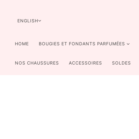
SKIP TO MAIN CONTENT
LANGUAGE SELECTOR
ENGLISH
HOME
BOUGIES ET FONDANTS PARFUMÉES
NOS CHAUSSURES
ACCESSOIRES
SOLDES