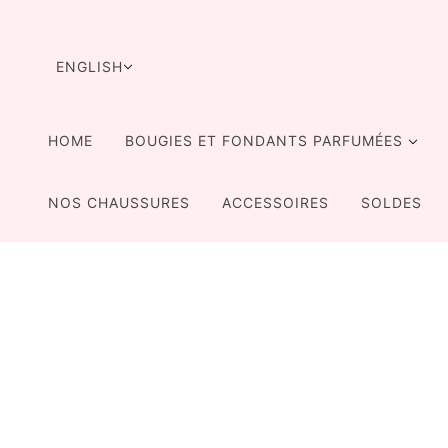
SKIP TO MAIN CONTENT
LANGUAGE SELECTOR
ENGLISH
HOME
BOUGIES ET FONDANTS PARFUMÉES
NOS CHAUSSURES
ACCESSOIRES
SOLDES